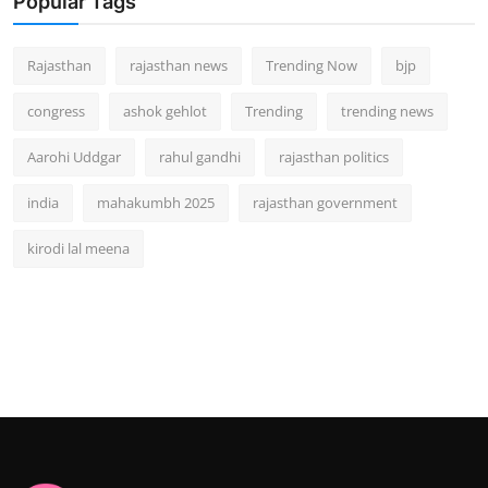
Popular Tags
Rajasthan
rajasthan news
Trending Now
bjp
congress
ashok gehlot
Trending
trending news
Aarohi Uddgar
rahul gandhi
rajasthan politics
india
mahakumbh 2025
rajasthan government
kirodi lal meena