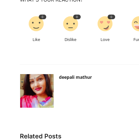
0
0
0
Like
Dislike
Love
Fu
deepali mathur
Related Posts