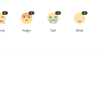
0
0
0
0
nny
Angry
Sad
Wow