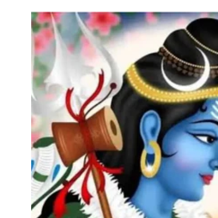
एज्युकेशन
हेल्थ
राशिफल
स्पोर्टस्
लाईफ-स्टाईल