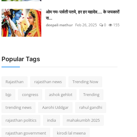
ओम नमः पार्वती पतये, हर हर महादेव.... के जयकारों
स...
deepali mathur
Feb 26, 2025
0
155
Popular Tags
Rajasthan
rajasthan news
Trending Now
bjp
congress
ashok gehlot
Trending
trending news
Aarohi Uddgar
rahul gandhi
rajasthan politics
india
mahakumbh 2025
rajasthan government
kirodi lal meena