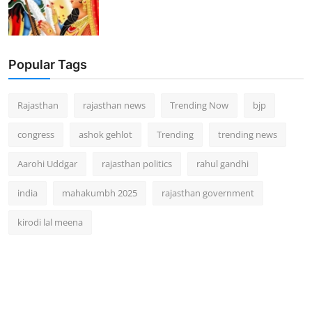
Popular Tags
Rajasthan
rajasthan news
Trending Now
bjp
congress
ashok gehlot
Trending
trending news
Aarohi Uddgar
rajasthan politics
rahul gandhi
india
mahakumbh 2025
rajasthan government
kirodi lal meena