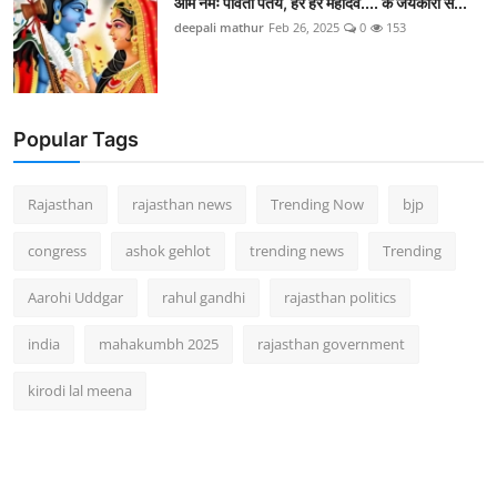
ओम नमः पार्वती पतये, हर हर महादेव.... के जयकारों स...
deepali mathur
Feb 26, 2025
0
153
Popular Tags
Rajasthan
rajasthan news
Trending Now
bjp
congress
ashok gehlot
trending news
Trending
Aarohi Uddgar
rahul gandhi
rajasthan politics
india
mahakumbh 2025
rajasthan government
kirodi lal meena