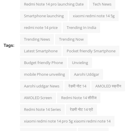
Redmi Note 14 pro launching Date
Tech News
Smartphone launching
xiaomi redmi note 14 5g
redmi note 14 price
Trending In India
Trending News
Trending Now
Tags:
Latest Smartphone
Pocket friendly Smartphone
Budget friendly Phone
Unvieling
mobile Phone unveiling
Aarohi Uddgar
Aarohi uddgar News
रेडमी नोट 14
AMOLED स्क्रीन
AMOLED Screen
Redmi Note 14 सीरीज
Redmi Note 14 Series
रेडमी नोट 14 प्रो
xiaomi redmi note 14 pro 5g xiaomi redmi note 14