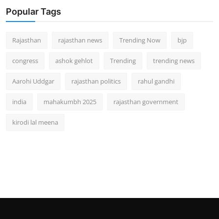
Popular Tags
Rajasthan
rajasthan news
Trending Now
bjp
congress
ashok gehlot
Trending
trending news
Aarohi Uddgar
rajasthan politics
rahul gandhi
india
mahakumbh 2025
rajasthan government
kirodi lal meena