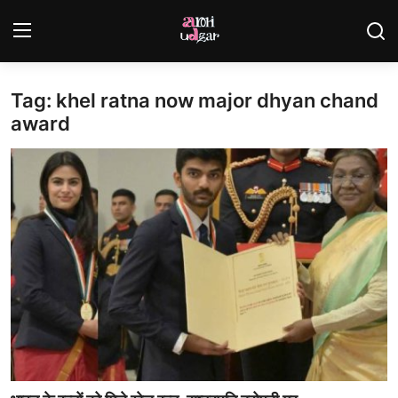
Tag: khel ratna now major dhyan chand
Login
Register
award
Home
Contact
Gallery
राजस्थान
देश
विदेश
व्यापार