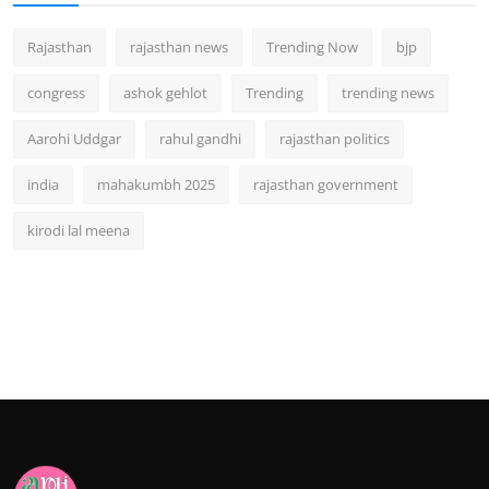
Rajasthan
rajasthan news
Trending Now
bjp
congress
ashok gehlot
Trending
trending news
Aarohi Uddgar
rahul gandhi
rajasthan politics
india
mahakumbh 2025
rajasthan government
kirodi lal meena