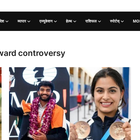
देश
व्यापार
एज्युकेशन
हेल्थ
राशिफल
स्पोर्टस्
MO
ward controversy