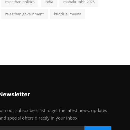
rajasthan politics
india
mahakumbh 2025
rajasthan government
kirodi lal meena
Newsletter
Join our subscribers list to get the latest news, updates
and special offers directly in your inbox