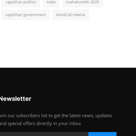
rajasthan politics
india
mahakumbh 2025
rajasthan government
kirodi lal meena
Newsletter
Join our subscribers list to get the latest news, updates
and special offers directly in your inbox