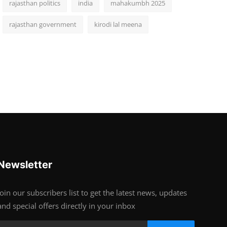
rajasthan politics
india
mahakumbh 2025
rajasthan government
kirodi lal meena
Newsletter
Join our subscribers list to get the latest news, updates
and special offers directly in your inbox