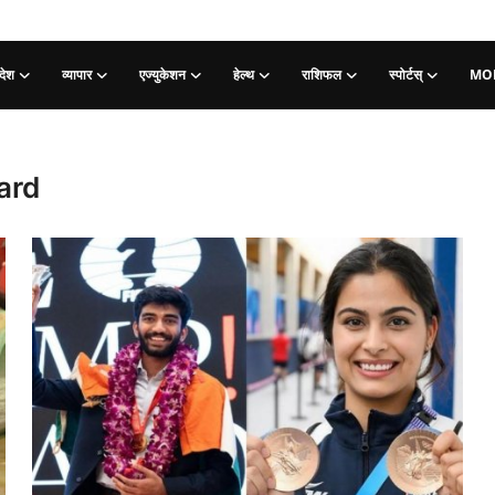
देश
व्यापार
एज्युकेशन
हेल्थ
राशिफल
स्पोर्टस्
MO
ard