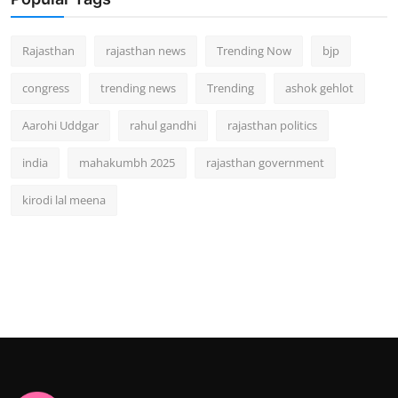
Rajasthan
rajasthan news
Trending Now
bjp
congress
trending news
Trending
ashok gehlot
Aarohi Uddgar
rahul gandhi
rajasthan politics
india
mahakumbh 2025
rajasthan government
kirodi lal meena