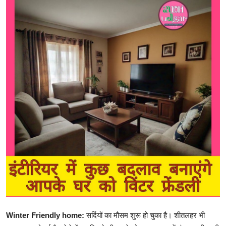
एज्युकेशन
हेल्थ
राशिफल
स्पोर्टस्
लाईफ-स्टाईल
Winter Friendly home:
सर्दियों का मौसम शुरू हो चुका है। शीतलहर भी