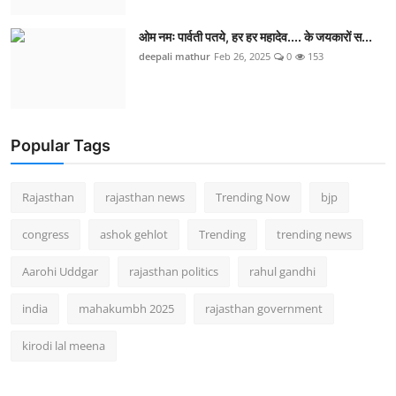
ओम नमः पार्वती पतये, हर हर महादेव.... के जयकारों स...
deepali mathur
Feb 26, 2025
0
153
Popular Tags
Rajasthan
rajasthan news
Trending Now
bjp
congress
ashok gehlot
Trending
trending news
Aarohi Uddgar
rajasthan politics
rahul gandhi
india
mahakumbh 2025
rajasthan government
kirodi lal meena